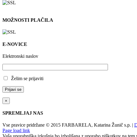
MOŽNOSTI PLAČILA
E-NOVICE
Elektronski naslov
Želim se prijaviti
×
SPREMLJAJ NAS
Vse pravice pridržane © 2015 FARBARELA, Katarina Žunič s.p. |
D
Page load link
Vaša uporabniška izkušnja bo izboljšana z uporabo piškotkov na tem 