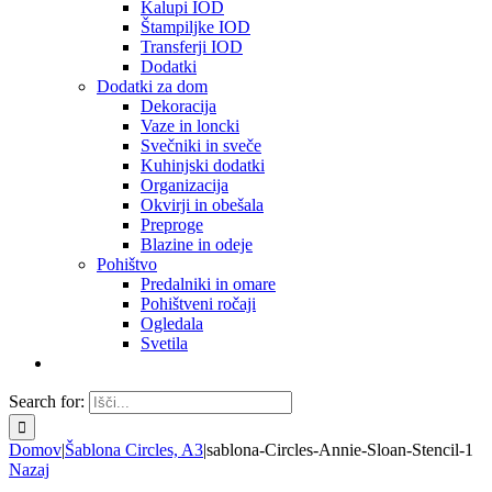
Kalupi IOD
Štampiljke IOD
Transferji IOD
Dodatki
Dodatki za dom
Dekoracija
Vaze in loncki
Svečniki in sveče
Kuhinjski dodatki
Organizacija
Okvirji in obešala
Preproge
Blazine in odeje
Pohištvo
Predalniki in omare
Pohištveni ročaji
Ogledala
Svetila
Search for:
Domov
|
Šablona Circles, A3
|
sablona-Circles-Annie-Sloan-Stencil-1
Nazaj