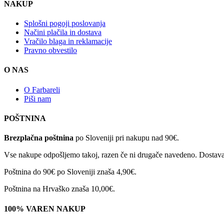
NAKUP
Splošni pogoji poslovanja
Načini plačila in dostava
Vračilo blaga in reklamacije
Pravno obvestilo
O NAS
O Farbareli
Piši nam
POŠTNINA
Brezplačna poštnina
po Sloveniji pri nakupu nad 90€.
Vse nakupe odpošljemo takoj, razen če ni drugače navedeno. Dostava 
Poštnina do 90€ po Sloveniji znaša 4,90€.
Poštnina na Hrvaško znaša 10,00€.
100% VAREN NAKUP