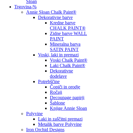
Sloan
Trgovina
-%
Annie Sloan Chalk Paint®
Dekorativne barve
Kredne barve
CHALK PAINT®
Zidne barve WALL
PAINT
Mineralna barva
SATIN PAINT
Voski, laki in premazi
Voski Chalk Paint®
Laki Chalk Paint®
Dekorativne
dodelave
Potrebščine
Čopiči in orodje
Ročaji
Decoupage papirji
Šablone
Knjige Annie Sloan
Polyvine
Laki in zaščitni premazi
Metalik barve Polyvine
Iron Orchid Designs