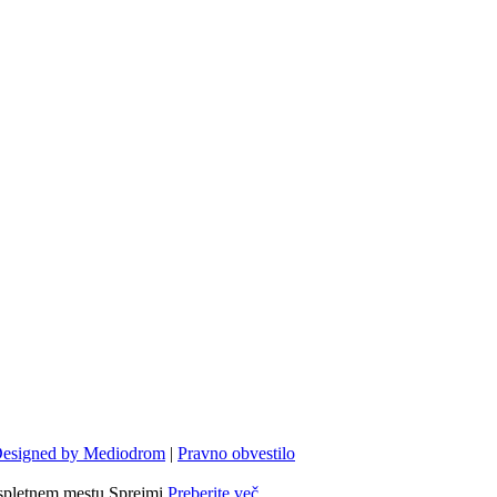
esigned by Mediodrom
|
Pravno obvestilo
spletnem mestu.
Sprejmi
Preberite več