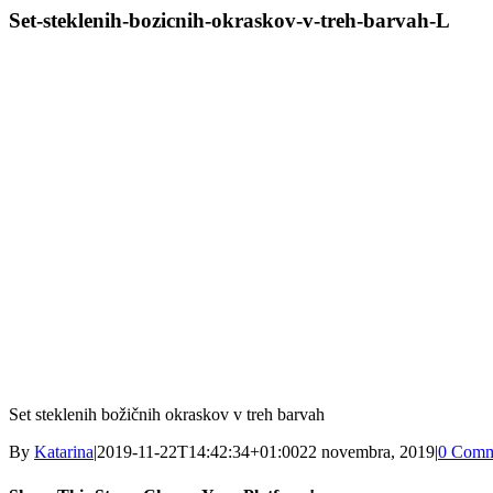
Set-steklenih-bozicnih-okraskov-v-treh-barvah-L
Set steklenih božičnih okraskov v treh barvah
By
Katarina
|
2019-11-22T14:42:34+01:00
22 novembra, 2019
|
0 Comm