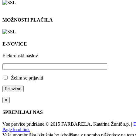
MOŽNOSTI PLAČILA
E-NOVICE
Elektronski naslov
Želim se prijaviti
×
SPREMLJAJ NAS
Vse pravice pridržane © 2015 FARBARELA, Katarina Žunič s.p. |
D
Page load link
Vaša uporabniška izkušnja bo izboljšana z uporabo piškotkov na tem 