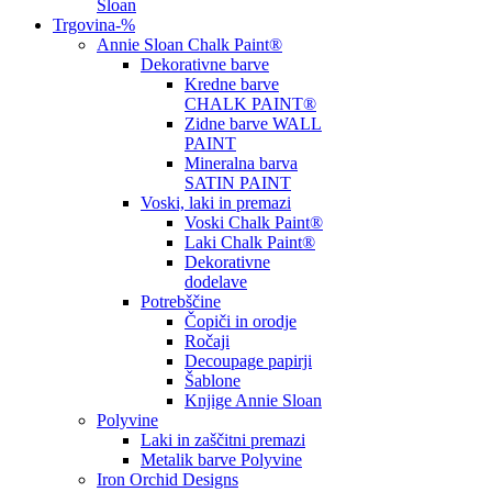
Sloan
Trgovina
-%
Annie Sloan Chalk Paint®
Dekorativne barve
Kredne barve
CHALK PAINT®
Zidne barve WALL
PAINT
Mineralna barva
SATIN PAINT
Voski, laki in premazi
Voski Chalk Paint®
Laki Chalk Paint®
Dekorativne
dodelave
Potrebščine
Čopiči in orodje
Ročaji
Decoupage papirji
Šablone
Knjige Annie Sloan
Polyvine
Laki in zaščitni premazi
Metalik barve Polyvine
Iron Orchid Designs