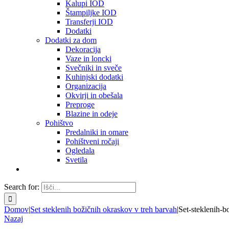
Kalupi IOD
Štampiljke IOD
Transferji IOD
Dodatki
Dodatki za dom
Dekoracija
Vaze in loncki
Svečniki in sveče
Kuhinjski dodatki
Organizacija
Okvirji in obešala
Preproge
Blazine in odeje
Pohištvo
Predalniki in omare
Pohištveni ročaji
Ogledala
Svetila
Search for:
Domov
|
Set steklenih božičnih okraskov v treh barvah
|
Set-steklenih-b
Nazaj