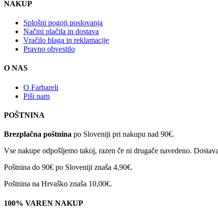
NAKUP
Splošni pogoji poslovanja
Načini plačila in dostava
Vračilo blaga in reklamacije
Pravno obvestilo
O NAS
O Farbareli
Piši nam
POŠTNINA
Brezplačna poštnina
po Sloveniji pri nakupu nad 90€.
Vse nakupe odpošljemo takoj, razen če ni drugače navedeno. Dostava 
Poštnina do 90€ po Sloveniji znaša 4,90€.
Poštnina na Hrvaško znaša 10,00€.
100% VAREN NAKUP