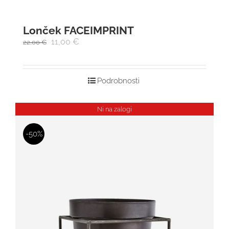
Lonček FACEIMPRINT
11,00
€
22,00
€
Podrobnosti
Ni na zalogi
-50%