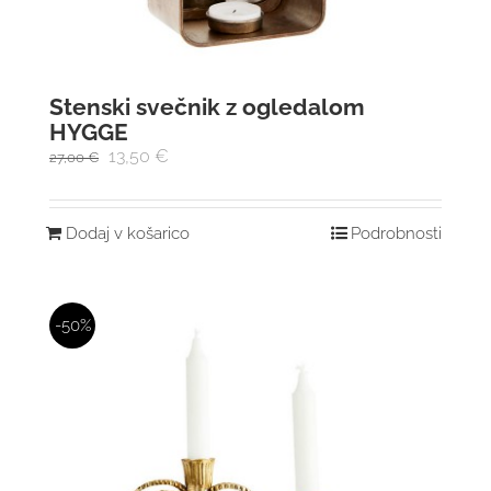
Stenski svečnik z ogledalom
HYGGE
13,50
€
27,00
€
Dodaj v košarico
Podrobnosti
-50%