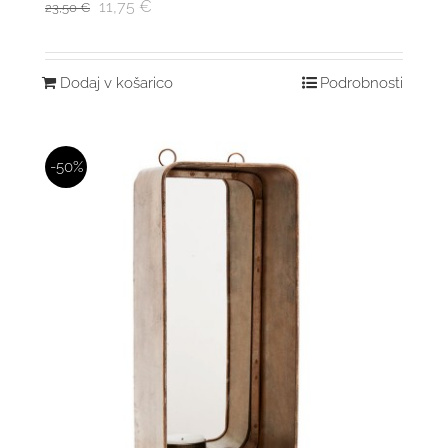
11,75
€
23,50
€
Dodaj v košarico
Podrobnosti
-50%