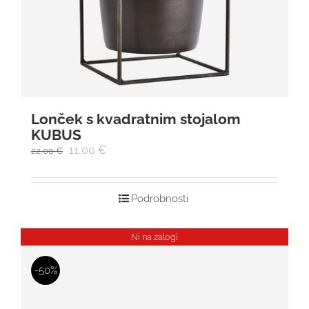
Lonček s kvadratnim stojalom
KUBUS
11,00
€
22,00
€
Podrobnosti
Ni na zalogi
-50%