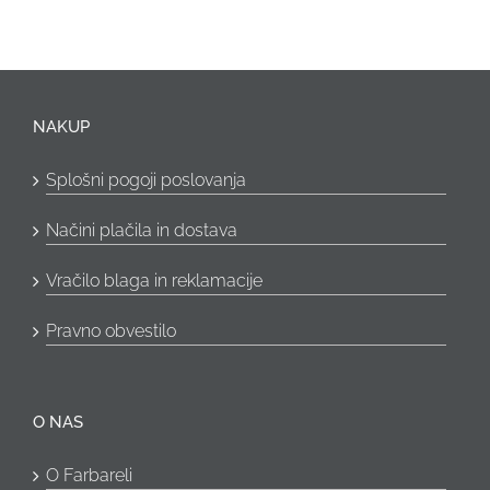
NAKUP
Splošni pogoji poslovanja
Načini plačila in dostava
Vračilo blaga in reklamacije
Pravno obvestilo
O NAS
O Farbareli