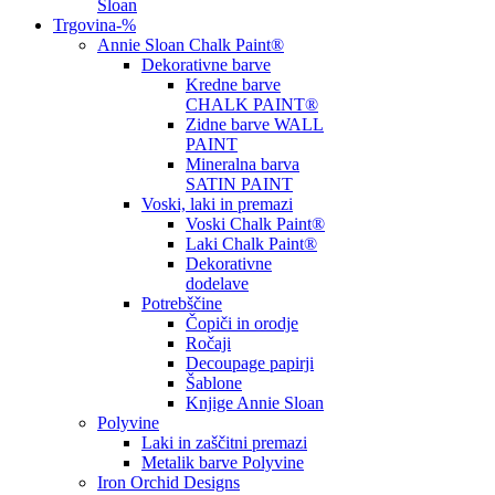
Sloan
Trgovina
-%
Annie Sloan Chalk Paint®
Dekorativne barve
Kredne barve
CHALK PAINT®
Zidne barve WALL
PAINT
Mineralna barva
SATIN PAINT
Voski, laki in premazi
Voski Chalk Paint®
Laki Chalk Paint®
Dekorativne
dodelave
Potrebščine
Čopiči in orodje
Ročaji
Decoupage papirji
Šablone
Knjige Annie Sloan
Polyvine
Laki in zaščitni premazi
Metalik barve Polyvine
Iron Orchid Designs