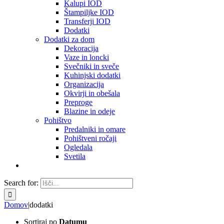
Kalupi IOD
Štampiljke IOD
Transferji IOD
Dodatki
Dodatki za dom
Dekoracija
Vaze in loncki
Svečniki in sveče
Kuhinjski dodatki
Organizacija
Okvirji in obešala
Preproge
Blazine in odeje
Pohištvo
Predalniki in omare
Pohištveni ročaji
Ogledala
Svetila
Search for:
Domov
|
dodatki
Sortiraj po
Datumu