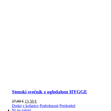
Stenski svečnik z ogledalom HYGGE
27,00
€
13,50
€
Dodaj v košarico
Podrobnosti
Predogled
Ni na zalogi