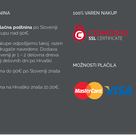
NINA
100% VAREN NAKUP
lačna poštnina
po Sloveniji
akupu nad 90€.
akupe odpošljemo takoj, razen
 drugače navedeno. Dostava
veniji je 1 – 2 delovna dneva
 3 delovnih dni po Hrvaški.
MOŽNOSTI PLAČILA
na do 90€ po Sloveniji znaša
.
ina na Hrvaško znaša 10,00€.