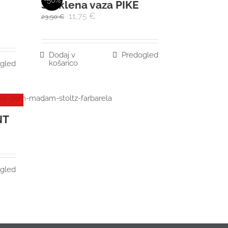
-50%
Steklena vaza PIKE
11,75
€
23,50
€
Dodaj v
Predogled
košarico
gled
NT
gled