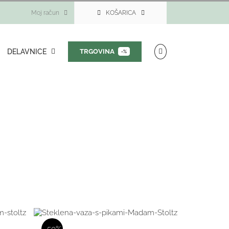
Moj račun
KOŠARICA
DELAVNICE
TRGOVINA
-%