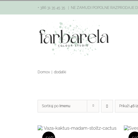
Skip
to
+ 386 31 35 45 35
|
NE ZAMUDI POPOLNE RAZPRODAJE D
content
Domov
|
dodatki
Sortiraj po
Imenu
Prikaži
46 i