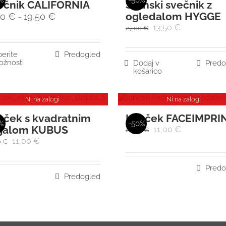
%
-50%
ečnik CALIFORNIA
Stenski svečnik z
ogledalom HYGGE
00
€
19,50
€
–
13,50
€
27,00
€
berite
Predogled
žnosti
Dodaj v
Predo
košarico
Ni na zalogi
Ni na zalogi
nček s kvadratnim
Lonček FACEIMPRI
%
-50%
ojalom KUBUS
11,00
€
22,00
€
11,00
€
0
€
Predo
Predogled