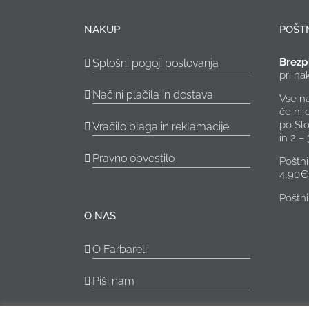
NAKUP
POŠT
Brezp
Splošni pogoji poslovanja
pri n
Načini plačila in dostava
Vse n
če ni
po Slo
Vračilo blaga in reklamacije
in 2 –
Pravno obvestilo
Poštni
4,90€
Poštn
O NAS
O Farbareli
Piši nam