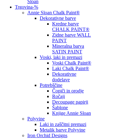
Sloan
Trgovina
-%
Annie Sloan Chalk Paint®
Dekorativne barve
Kredne barve
CHALK PAINT®
Zidne barve WALL
PAINT
Mineralna barva
SATIN PAINT
Voski, laki in premazi
Voski Chalk Paint®
Laki Chalk Paint®
Dekorativne
dodelave
Potrebščine
Čopiči in orodje
Ročaji
Decoupage papirji
Šablone
Knjige Annie Sloan
Polyvine
Laki in zaščitni premazi
Metalik barve Polyvine
Iron Orchid Designs