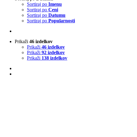
Sortiraj po
Imenu
Sortiraj po
Ceni
Sortiraj po
Datumu
Sortiraj po
Popularnosti
Prikaži
46 izdelkov
Prikaži
46 izdelkov
Prikaži
92 izdelkov
Prikaži
138 izdelkov