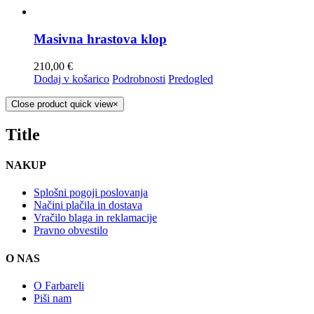
Masivna hrastova klop
210,00
€
Dodaj v košarico
Podrobnosti
Predogled
Close product quick view
×
Title
NAKUP
Splošni pogoji poslovanja
Načini plačila in dostava
Vračilo blaga in reklamacije
Pravno obvestilo
O NAS
O Farbareli
Piši nam