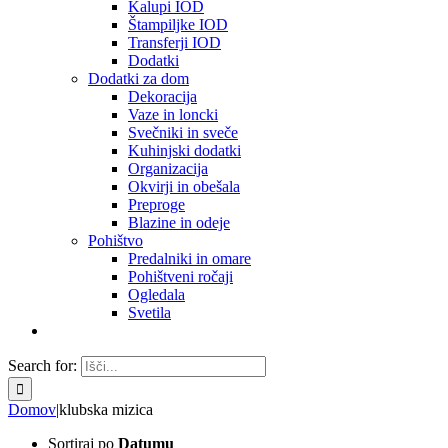
Kalupi IOD
Štampiljke IOD
Transferji IOD
Dodatki
Dodatki za dom
Dekoracija
Vaze in loncki
Svečniki in sveče
Kuhinjski dodatki
Organizacija
Okvirji in obešala
Preproge
Blazine in odeje
Pohištvo
Predalniki in omare
Pohištveni ročaji
Ogledala
Svetila
Search for:
Domov
|
klubska mizica
Sortiraj po
Datumu