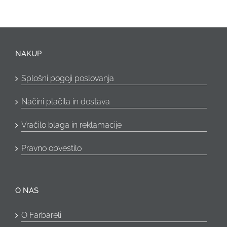
NAKUP
Splošni pogoji poslovanja
Načini plačila in dostava
Vračilo blaga in reklamacije
Pravno obvestilo
O NAS
O Farbareli