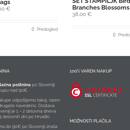
SET ŠTAMPILJK Bir
ags
Branches Blossoms
,00
€
38,00
€
Predogled
Predo
NINA
100% VAREN NAKUP
lačna poštnina
po Sloveniji
akupu nad 90€.
akupe odpošljemo takoj, razen
 drugače navedeno. Dostava
veniji je 1 – 2 delovna dneva
 3 delovnih dni po Hrvaški.
MOŽNOSTI PLAČILA
na do 90€ po Sloveniji znaša