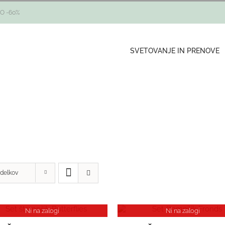
O -60%
SVETOVANJE IN PRENOVE
zdelkov
Ni na zalogi
Ni na zalogi