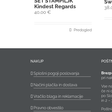
SET ŠTAMPILJK
Sw
Kindest Regards
38
40,00
€
Predogled
NAKUP
POŠT
Brezp
Splošni pogoji poslovanja
pri n
Načini plačila in dostava
Vse n
če ni
po Slo
Vračilo blaga in reklamacije
in 2 –
Pravno obvestilo
Poštni