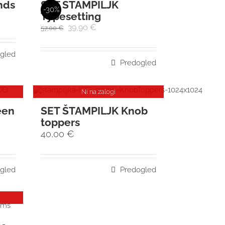
nds
SET ŠTAMPILJK
-30%
Typesetting
39,90
€
57,00
€
gled
Predogled
Ni na zalogi
een
SET ŠTAMPILJK Knob
toppers
40,00
€
gled
Predogled