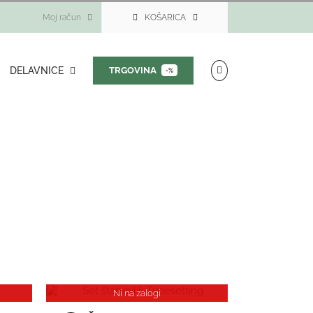
Moj račun
KOŠARICA
DELAVNICE
TRGOVINA
-%
Ni na zalogi