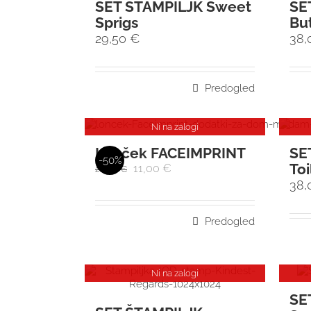
SET ŠTAMPILJK Sweet
SE
Sprigs
But
29,50
€
38
Predogled
Ni na zalogi
Lonček FACEIMPRINT
SE
-50%
Toi
11,00
€
22,00
€
38
Predogled
Ni na zalogi
SE