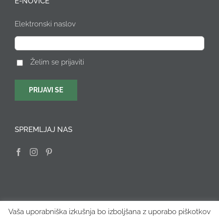
E-NOVICE
Elektronski naslov
Želim se prijaviti
SPREMLJAJ NAS
Vaša uporabniška izkušnja bo izboljšana z uporabo piškotkov
Vse pravice pridržane © 2015 FARBARELA, Katarina Žunič