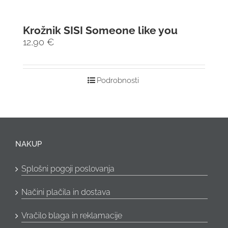
Krožnik SISI Someone like you
12,90
€
Podrobnosti
NAKUP
Splošni pogoji poslovanja
Načini plačila in dostava
Vračilo blaga in reklamacije