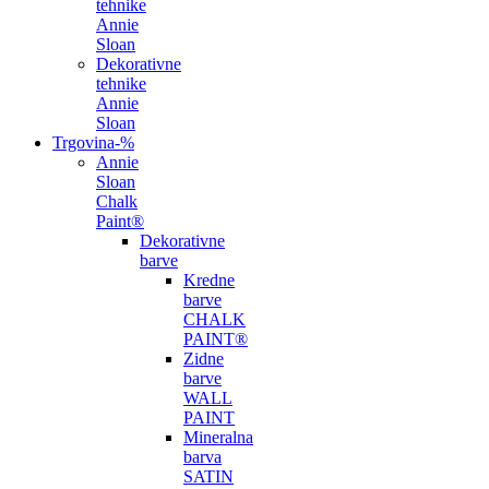
tehnike
Annie
Sloan
Dekorativne
tehnike
Annie
Sloan
Trgovina
-%
Annie
Sloan
Chalk
Paint®
Dekorativne
barve
Kredne
barve
CHALK
PAINT®
Zidne
barve
WALL
PAINT
Mineralna
barva
SATIN