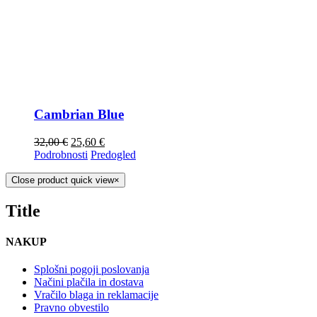
Cambrian Blue
32,00
€
25,60
€
Podrobnosti
Predogled
Close product quick view
×
Title
NAKUP
Splošni pogoji poslovanja
Načini plačila in dostava
Vračilo blaga in reklamacije
Pravno obvestilo