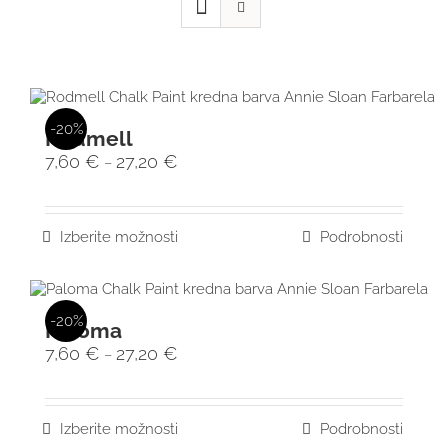
-20%
Rodmell
7,60
€
27,20
€
–
Izberite možnosti
Podrobnosti
-20%
Paloma
7,60
€
27,20
€
–
Izberite možnosti
Podrobnosti