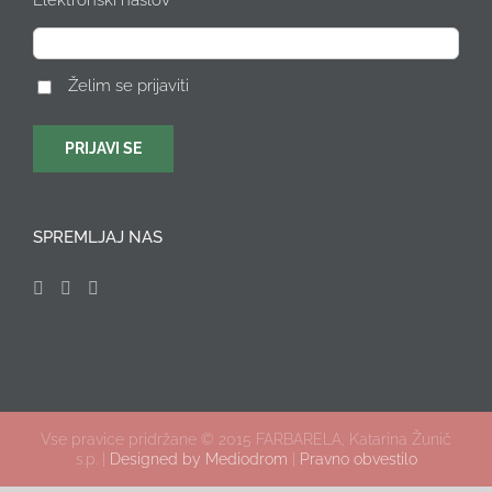
Elektronski naslov
Želim se prijaviti
SPREMLJAJ NAS
Vse pravice pridržane © 2015 FARBARELA, Katarina Žunič
s.p. |
Designed by Mediodrom
|
Pravno obvestilo