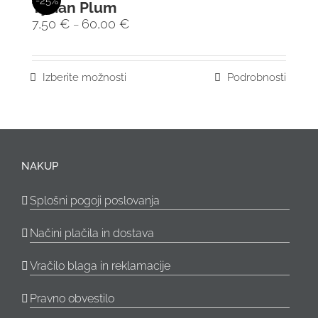
-25%
Tyrian Plum
7,50
€
60,00
€
–
Izberite možnosti
Podrobnosti
NAKUP
Splošni pogoji poslovanja
Načini plačila in dostava
Vračilo blaga in reklamacije
Pravno obvestilo