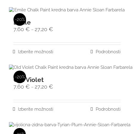
-20%
Emile
7,60
€
27,20
€
–
Izberite možnosti
Podrobnosti
-20%
Old Violet
7,60
€
27,20
€
–
Izberite možnosti
Podrobnosti