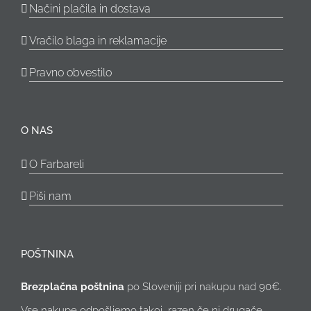
Načini plačila in dostava
Vračilo blaga in reklamacije
Pravno obvestilo
O NAS
O Farbareli
Piši nam
POŠTNINA
Brezplačna poštnina
po Sloveniji pri nakupu nad 90€.
Vse nakupe odpošljemo takoj, razen če ni drugače