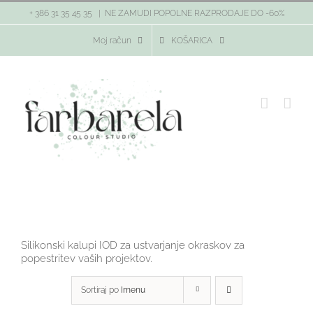
Skip
+ 386 31 35 45 35
|
NE ZAMUDI POPOLNE RAZPRODAJE DO -60%
to
content
Moj račun
KOŠARICA
Silikonski kalupi IOD za ustvarjanje okraskov za
popestritev vaših projektov.
Sortiraj po
Imenu