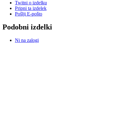
Twitni o izdelku
Pripni ta izdelek
Pošlji E-pošto
Podobni izdelki
Ni na zalogi