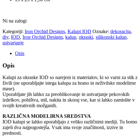
Ni na zalogi
Kategoriji:
Iron Orchid Designs
,
Kalupi IOD
Oznake:
dekoracija
,
diy
,
IOD
,
Iron Orchid Designs
,
kalup
,
okraski
,
silikonski kalup
,
ustvarjanje
Opis
Opis
Kalupi za okraske IOD so narejeni iz materialov, ki so varni za stik z
živili (ne uporabljajte istega kalupa za hrano in neživilske modelirne
mase).
Uporabljate jih lahko za preoblikovanje in ustvarjanje pekovskih
izdelkov, pohištva, mil, nakita in skoraj vse, kar si lahko zamislite v
svojih kreativnih možganih.
RAZLIČNA MODELIRNA SREDSTVA
IOD kalupi se lahko uporabljajo z veliko različnimi mediji. Tu bomo
zajeli dva najpogostejša. Vsak ima svoje značilnosti, izzive in
prednosti.