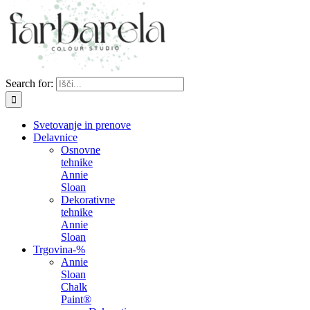
Search for:
Svetovanje in prenove
Delavnice
Osnovne
tehnike
Annie
Sloan
Dekorativne
tehnike
Annie
Sloan
Trgovina
-%
Annie
Sloan
Chalk
Paint®