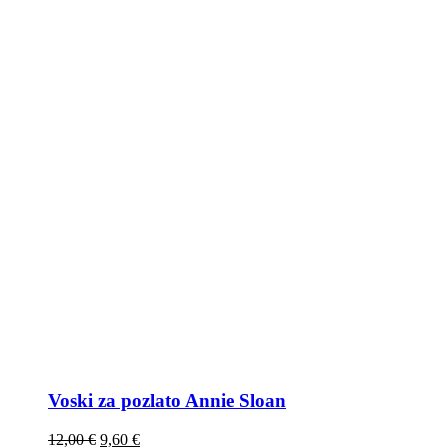
Voski za pozlato Annie Sloan
12,00
€
9,60
€