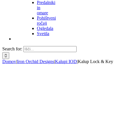
Predalniki
in
omare
Pohištveni
ročaji
Ogledala
Svetila
Search for:
Domov
|
Iron Orchid Designs
|
Kalupi IOD
|
Kalup Lock & Key