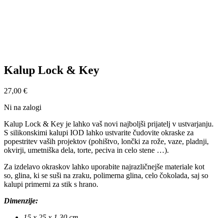
Kalup Lock & Key
27,00
€
Ni na zalogi
Kalup Lock & Key je lahko vaš novi najboljši prijatelj v ustvarjanju.
S silikonskimi kalupi IOD lahko ustvarite čudovite okraske za
popestritev vaših projektov (pohištvo, lončki za rože, vaze, pladnji,
okvirji, umetniška dela, torte, peciva in celo stene …).
Za izdelavo okraskov lahko uporabite najrazličnejše materiale kot
so, glina, ki se suši na zraku, polimerna glina, celo čokolada, saj so
kalupi primerni za stik s hrano.
Dimenzije:
15 x 25 x 1,30 cm