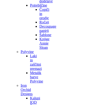
dodelave
Potrebščine
Čopiči
in
orodje
Ročaji
Decoupage
papirji
Šablone
Knjige
Annie
Sloan
Polyvine
Laki
in
zaščitni
premazi
Metalik
barve
Polyvine
Iron
Orchid
Designs
Kalupi
IOD