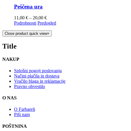
Peščena ura
11,00
€
–
20,00
€
Podrobnosti
Predogled
Close product quick view
×
Title
NAKUP
Splošni pogoji poslovanja
Načini plačila in dostava
Vračilo blaga in reklamacije
Pravno obvestilo
O NAS
O Farbareli
Piši nam
POŠTNINA