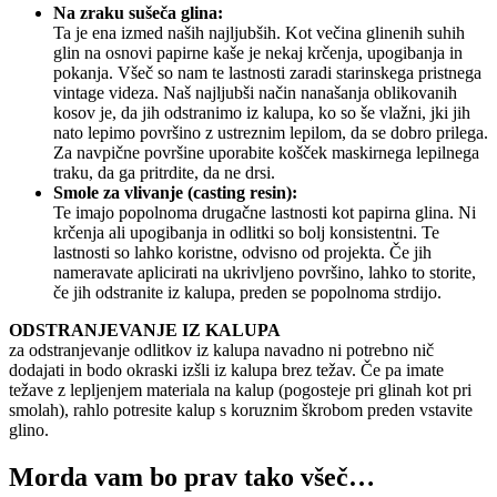
Na zraku sušeča glina:
Ta je ena izmed naših najljubših. Kot večina glinenih suhih
glin na osnovi papirne kaše je nekaj krčenja, upogibanja in
pokanja. Všeč so nam te lastnosti zaradi starinskega pristnega
vintage videza. Naš najljubši način nanašanja oblikovanih
kosov je, da jih odstranimo iz kalupa, ko so še vlažni, jki jih
nato lepimo površino z ustreznim lepilom, da se dobro prilega.
Za navpične površine uporabite košček maskirnega lepilnega
traku, da ga pritrdite, da ne drsi.
Smole za vlivanje (casting resin):
Te imajo popolnoma drugačne lastnosti kot papirna glina. Ni
krčenja ali upogibanja in odlitki so bolj konsistentni. Te
lastnosti so lahko koristne, odvisno od projekta. Če jih
nameravate aplicirati na ukrivljeno površino, lahko to storite,
če jih odstranite iz kalupa, preden se popolnoma strdijo.
ODSTRANJEVANJE IZ KALUPA
za odstranjevanje odlitkov iz kalupa navadno ni potrebno nič
dodajati in bodo okraski izšli iz kalupa brez težav. Če pa imate
težave z lepljenjem materiala na kalup (pogosteje pri glinah kot pri
smolah), rahlo potresite kalup s koruznim škrobom preden vstavite
glino.
Morda vam bo prav tako všeč…