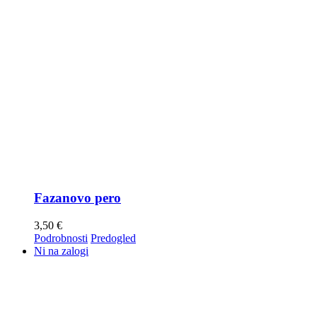
Fazanovo pero
3,50
€
Podrobnosti
Predogled
Ni na zalogi