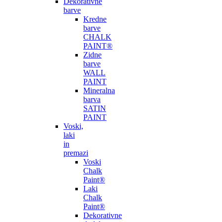
Dekorativne
barve
Kredne
barve
CHALK
PAINT®
Zidne
barve
WALL
PAINT
Mineralna
barva
SATIN
PAINT
Voski,
laki
in
premazi
Voski
Chalk
Paint®
Laki
Chalk
Paint®
Dekorativne