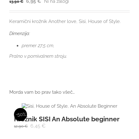
6,95
€
Ni na zalogi
13,90
€
Keramični krožnik Another love, Sisi, House of Style.
Dimenzija
:
premer 27,5 cm,
Pralno v pomivalnem stroju.
Morda vam bo prav tako všeč…
-50%
Krožnik SISI An Absolute beginner
6,45
€
12,90
€