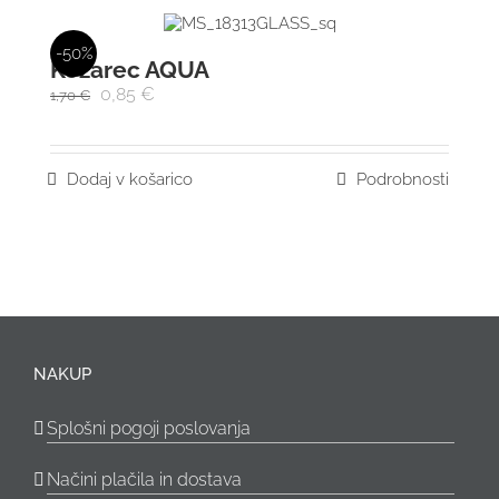
-50%
Kozarec AQUA
0,85
€
1,70
€
Dodaj v košarico
Podrobnosti
NAKUP
Splošni pogoji poslovanja
Načini plačila in dostava