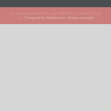
Vse pravice pridržane © 2015 FARBARELA, Katarina Žunič
s.p. |
Designed by Mediodrom
|
Pravno obvestilo