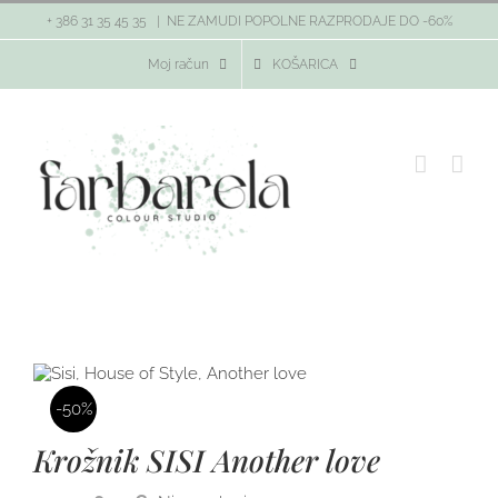
Skip
+ 386 31 35 45 35
|
NE ZAMUDI POPOLNE RAZPRODAJE DO -60%
to
content
Moj račun
KOŠARICA
-50%
Krožnik SISI Another love