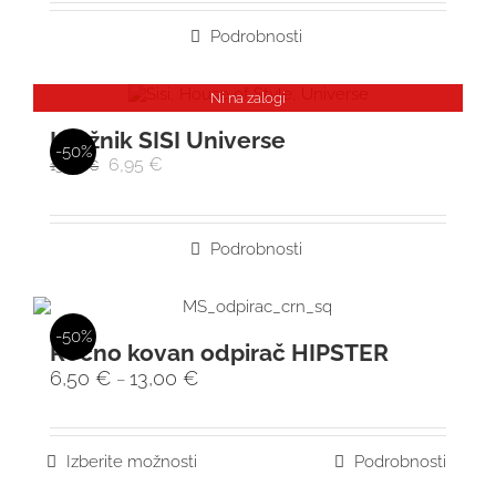
Podrobnosti
Ni na zalogi
Krožnik SISI Universe
-50%
6,95
€
13,90
€
Podrobnosti
-50%
Ročno kovan odpirač HIPSTER
6,50
€
13,00
€
–
Izberite možnosti
Podrobnosti