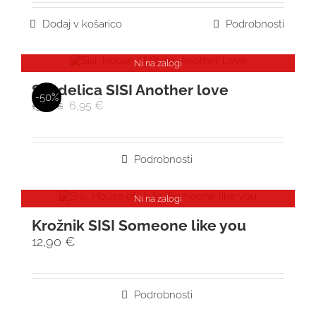
Dodaj v košarico
Podrobnosti
Ni na zalogi
Skodelica SISI Another love
-50%
6,95
€
13,90
€
Podrobnosti
Ni na zalogi
Krožnik SISI Someone like you
12,90
€
Podrobnosti