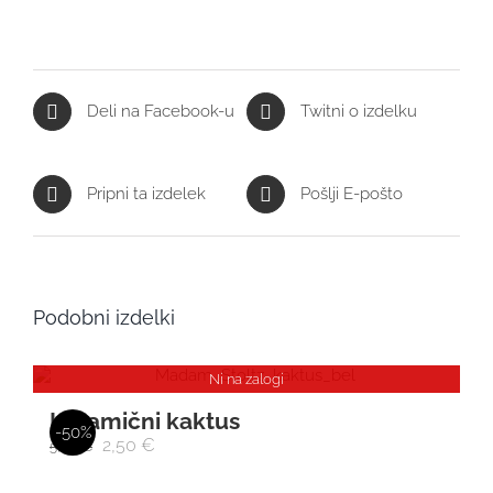
Deli na Facebook-u
Twitni o izdelku
Pripni ta izdelek
Pošlji E-pošto
Podobni izdelki
Ni na zalogi
Keramični kaktus
-50%
2,50
€
5,00
€