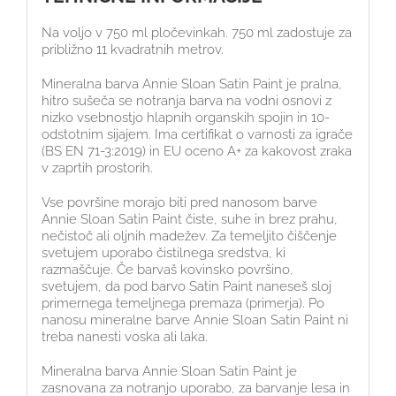
Na voljo v 750 ml pločevinkah. 750 ml zadostuje za
približno 11 kvadratnih metrov.
Mineralna barva Annie Sloan Satin Paint je pralna,
hitro sušeča se notranja barva na vodni osnovi z
nizko vsebnostjo hlapnih organskih spojin in 10-
odstotnim sijajem. Ima certifikat o varnosti za igrače
(BS EN 71-3:2019) in EU oceno A+ za kakovost zraka
v zaprtih prostorih.
Vse površine morajo biti pred nanosom barve
Annie Sloan Satin Paint čiste, suhe in brez prahu,
nečistoč ali oljnih madežev. Za temeljito čiščenje
svetujem uporabo čistilnega sredstva, ki
razmaščuje. Če barvaš kovinsko površino,
svetujem, da pod barvo Satin Paint naneseš sloj
primernega temeljnega premaza (primerja). Po
nanosu mineralne barve Annie Sloan Satin Paint ni
treba nanesti voska ali laka.
Mineralna barva Annie Sloan Satin Paint je
zasnovana za notranjo uporabo, za barvanje lesa in