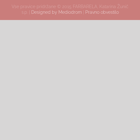
Vse pravice pridržane © 2015 FARBARELA, Katarina Žunič
s.p. |
Designed by Mediodrom
|
Pravno obvestilo