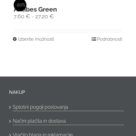
-20%
Antibes Green
7,60
€
27,20
€
–
Izberite možnosti
Podrobnosti
NAKUP
Splošni pogoji poslovanja
Načini plačila in dostava
Vračilo blaga in reklamacije