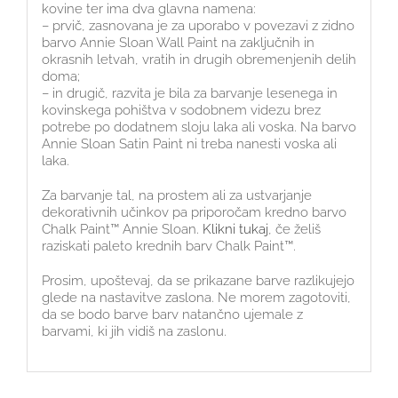
kovine ter ima dva glavna namena:
– prvič, zasnovana je za uporabo v povezavi z zidno
barvo Annie Sloan Wall Paint na zaključnih in
okrasnih letvah, vratih in drugih obremenjenih delih
doma;
– in drugič, razvita je bila za barvanje lesenega in
kovinskega pohištva v sodobnem videzu brez
potrebe po dodatnem sloju laka ali voska. Na barvo
Annie Sloan Satin Paint ni treba nanesti voska ali
laka.
Za barvanje tal, na prostem ali za ustvarjanje
dekorativnih učinkov pa priporočam kredno barvo
Chalk Paint™ Annie Sloan.
Klikni tukaj
, če želiš
raziskati paleto krednih barv Chalk Paint™.
Prosim, upoštevaj, da se prikazane barve razlikujejo
glede na nastavitve zaslona. Ne morem zagotoviti,
da se bodo barve barv natančno ujemale z
barvami, ki jih vidiš na zaslonu.