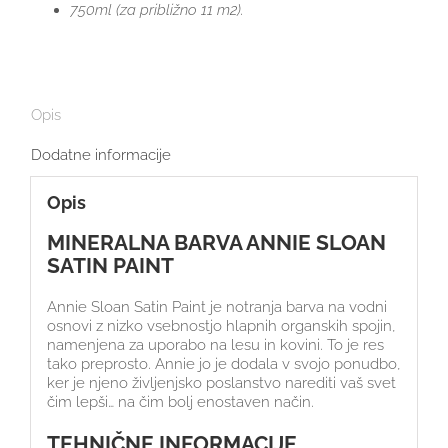
750ml (za približno 11 m2).
Opis
Dodatne informacije
Opis
MINERALNA BARVA ANNIE SLOAN
SATIN PAINT
Annie Sloan Satin Paint je notranja barva na vodni
osnovi z nizko vsebnostjo hlapnih organskih spojin,
namenjena za uporabo na lesu in kovini. To je res
tako preprosto. Annie jo je dodala v svojo ponudbo,
ker je njeno življenjsko poslanstvo narediti vaš svet
čim lepši… na čim bolj enostaven način.
TEHNIČNE INFORMACIJE