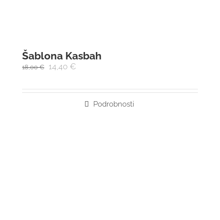
Šablona Kasbah
14,40
€
18,00
€
Podrobnosti