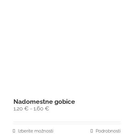
Nadomestne gobice
1,20
€
1,60
€
–
Izberite možnosti
Podrobnosti