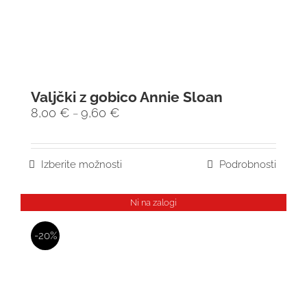
Valjčki z gobico Annie Sloan
8,00
€
9,60
€
–
Izberite možnosti
Podrobnosti
Ni na zalogi
-20%