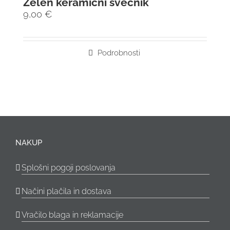
Zelen keramični svečnik
9,00
€
Podrobnosti
NAKUP
Splošni pogoji poslovanja
Načini plačila in dostava
Vračilo blaga in reklamacije