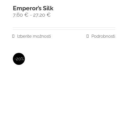
Emperor’s Silk
7,60
€
27,20
€
–
Izberite možnosti
Podrobnosti
-20%