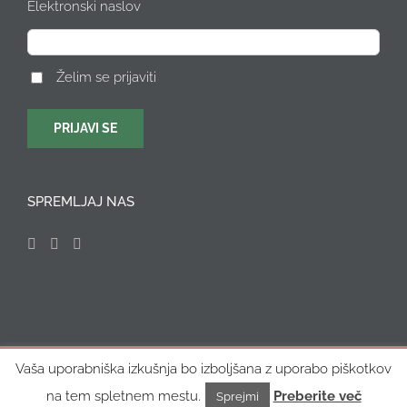
Elektronski naslov
Želim se prijaviti
SPREMLJAJ NAS
Vaša uporabniška izkušnja bo izboljšana z uporabo piškotkov
Vse pravice pridržane © 2015 FARBARELA, Katarina Žunič
s.p. |
Designed by Mediodrom
|
Pravno obvestilo
na tem spletnem mestu.
Preberite več
Sprejmi