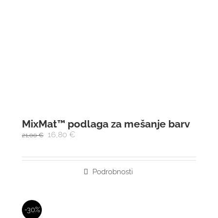
MixMat™ podlaga za mešanje barv
16,80
€
21,00
€
Podrobnosti
-30%