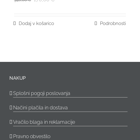
Dodaj v košarico
Podrobnosti
NAKUP
Splošni pogoji poslovanja
Načini plačila in dostava
Vračilo blaga in reklamacije
Pravno obvestilo