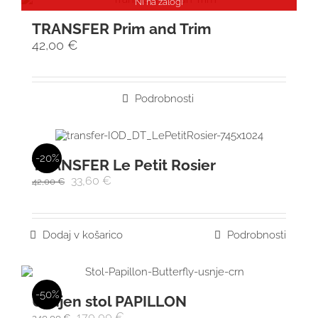
Ni na zalogi
TRANSFER Prim and Trim
42,00
€
Podrobnosti
-20%
TRANSFER Le Petit Rosier
33,60
€
42,00
€
Dodaj v košarico
Podrobnosti
-50%
Usnjen stol PAPILLON
170,00
€
340,00
€