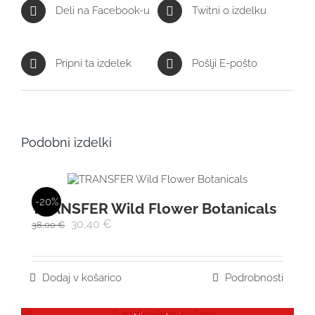
Deli na Facebook-u
Twitni o izdelku
Pripni ta izdelek
Pošlji E-pošto
Podobni izdelki
-20%
TRANSFER Wild Flower Botanicals
30,40
€
38,00
€
Dodaj v košarico
Podrobnosti