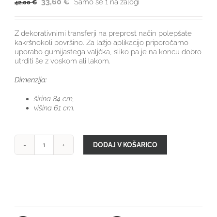
33,60
€
Samo še 1 na zalogi
42,00
€
Z dekorativnimi transferji na preprost način polepšate
kakršnokoli površino. Za lažjo aplikacijo priporočamo
uporabo gumijastega valjčka, sliko pa je na koncu dobro
utrditi še z voskom ali lakom.
Dimenzija:
širina 84 cm,
višina 61 cm.
DODAJ V KOŠARICO
TRANSFER
Botanists's
Journal
količina