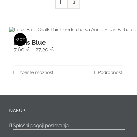
-20%
Louis Blue
7,60
€
27,20
€
–
Izberite možnosti
Podrobnosti
NAKUP
Splošni pogoji poslovanja