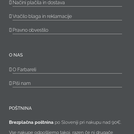
Načini plačila in dostava
Vračilo blaga in reklamacije
Pravno obvestilo
O NAS
O Farbareli
Piši nam
POŠTNINA
Brezplačna poštnina
po Sloveniji pri nakupu nad 90€.
Vse nakupe odpošljemo takoj, razen če ni drugače