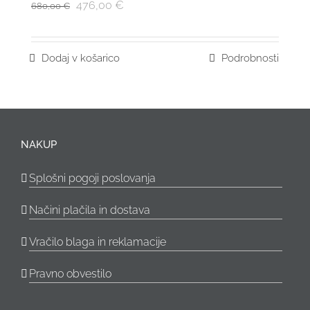
476,00
€
680,00
€
Dodaj v košarico
Podrobnosti
NAKUP
Splošni pogoji poslovanja
Načini plačila in dostava
Vračilo blaga in reklamacije
Pravno obvestilo