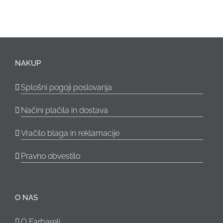
NAKUP
Splošni pogoji poslovanja
Načini plačila in dostava
Vračilo blaga in reklamacije
Pravno obvestilo
O NAS
O Farbareli