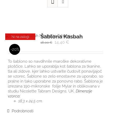
Šablona Kasbah
Ni na zalogi
14,40
€
18,00
€
-20%
To šablono so navdihnile maroške dekorativne
ploščice. Lahko se uporablja kot šablona za tkanine,
tla ali zidove, kjer lahko ustvarite čudovit ponavljajoč
se vzorec. Šablone so zelo enostavne za uporabo, so
pralne in tako uporabne za ponovno rabo. Šablona je
izrezana 190-mikronske folije Mylar in oblikovana v
studiu Nicolette Tabram Designs, UK.
Dimenzije
vzorca:
18,3 x 24,5 cm.
Podrobnosti