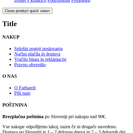
Dodaj v košarico
Podrobnosti
Predogled
Close product quick view
×
Title
NAKUP
Splošni pogoji poslovanja
Načini plačila in dostava
Vračilo blaga in reklamacije
Pravno obvestilo
O NAS
O Farbareli
Piši nam
POŠTNINA
Brezplačna poštnina
po Sloveniji pri nakupu nad 90€.
Vse nakupe odpošljemo takoj, razen če ni drugače navedeno.
Dostava po Sloveniji je 1 – 2 delovna dneva in 2 – 3 delovnih dni