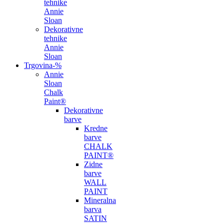
tehnike
Annie
Sloan
Dekorativne
tehnike
Annie
Sloan
Trgovina
-%
Annie
Sloan
Chalk
Paint®
Dekorativne
barve
Kredne
barve
CHALK
PAINT®
Zidne
barve
WALL
PAINT
Mineralna
barva
SATIN