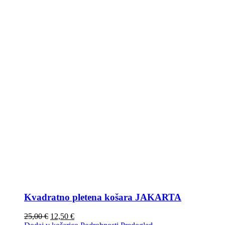
Kvadratno pletena košara JAKARTA
25,00
€
12,50
€