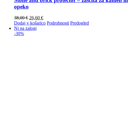
Stone and brick protector – zaščita za kamen in
opeko
38,00
€
26,60
€
Dodaj v košarico
Podrobnosti
Predogled
Ni na zalogi
-30%