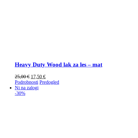
Heavy Duty Wood lak za les – mat
25,00
€
17,50
€
Podrobnosti
Predogled
Ni na zalogi
-30%