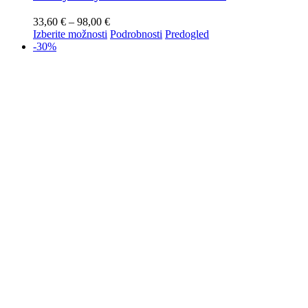
33,60
€
–
98,00
€
Izberite možnosti
Podrobnosti
Predogled
-30%