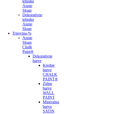
tehnike
Annie
Sloan
Dekorativne
tehnike
Annie
Sloan
Trgovina
-%
Annie
Sloan
Chalk
Paint®
Dekorativne
barve
Kredne
barve
CHALK
PAINT®
Zidne
barve
WALL
PAINT
Mineralna
barva
SATIN