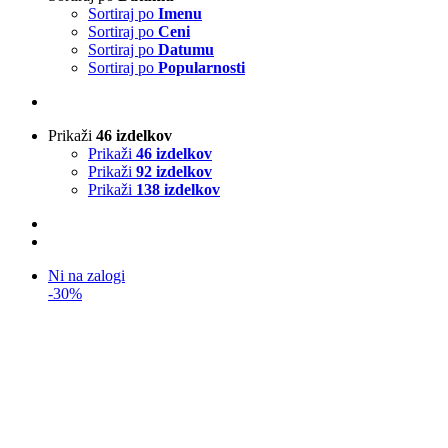
Sortiraj po
Imenu
Sortiraj po
Ceni
Sortiraj po
Datumu
Sortiraj po
Popularnosti
Prikaži
46 izdelkov
Prikaži
46 izdelkov
Prikaži
92 izdelkov
Prikaži
138 izdelkov
Ni na zalogi
-30%