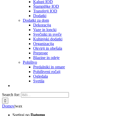
Kalupi IOD
Štampiljke IOD
Transferji IOD
Dodatki
Dodatki za dom
Dekoracija
Vaze in loncki
Svečniki in sveče
Kuhinjski dodatki
Organizacija
Okvirji in obešala
Preproge
Blazine in odeje
Pohištvo
Predalniki in omare
Pohištveni ročaji
Ogledala
Svetila
Search for:
Domov
|
wax
Sortiraj po
Datumu