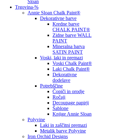
Sloan
Trgovina
-%
Annie Sloan Chalk Paint®
Dekorativne barve
Kredne barve
CHALK PAINT®
Zidne barve WALL
PAINT
Mineralna barva
SATIN PAINT
Voski, laki in premazi
Voski Chalk Paint®
Laki Chalk Paint®
Dekorativne
dodelave
Potrebščine
Čopiči in orodje
Ročaji
Decoupage papirji
Šablone
Knjige Annie Sloan
Polyvine
Laki in zaščitni premazi
Metalik barve Polyvine
Iron Orchid Designs