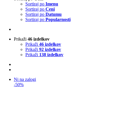
Sortiraj po
Imenu
Sortiraj po
Ceni
Sortiraj po
Datumu
Sortiraj po
Popularnosti
Prikaži
46 izdelkov
Prikaži
46 izdelkov
Prikaži
92 izdelkov
Prikaži
138 izdelkov
Ni na zalogi
-50%