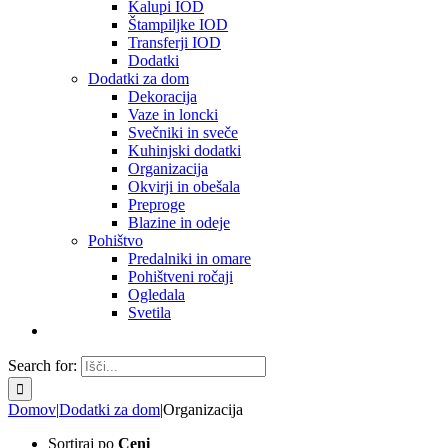
Kalupi IOD
Štampiljke IOD
Transferji IOD
Dodatki
Dodatki za dom
Dekoracija
Vaze in loncki
Svečniki in sveče
Kuhinjski dodatki
Organizacija
Okvirji in obešala
Preproge
Blazine in odeje
Pohištvo
Predalniki in omare
Pohištveni ročaji
Ogledala
Svetila
Search for:
Domov
|
Dodatki za dom
|
Organizacija
Sortiraj po
Ceni