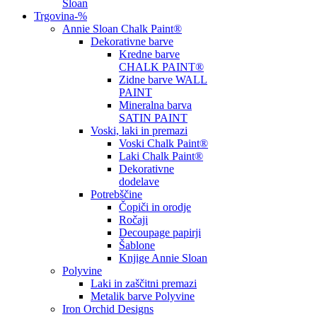
Sloan
Trgovina
-%
Annie Sloan Chalk Paint®
Dekorativne barve
Kredne barve
CHALK PAINT®
Zidne barve WALL
PAINT
Mineralna barva
SATIN PAINT
Voski, laki in premazi
Voski Chalk Paint®
Laki Chalk Paint®
Dekorativne
dodelave
Potrebščine
Čopiči in orodje
Ročaji
Decoupage papirji
Šablone
Knjige Annie Sloan
Polyvine
Laki in zaščitni premazi
Metalik barve Polyvine
Iron Orchid Designs