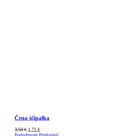
Črna ščipalka
3,50
€
1,75
€
Podrobnosti
Predogled