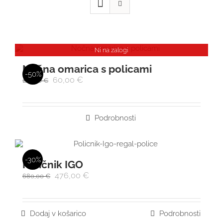
Ni na zalogi
Nočna omarica s policami
-50%
60,00
€
120,00
€
Podrobnosti
-30%
Poličnik IGO
476,00
€
680,00
€
Dodaj v košarico
Podrobnosti