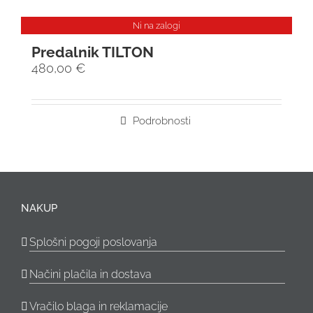
Ni na zalogi
Predalnik TILTON
480,00
€
Podrobnosti
NAKUP
Splošni pogoji poslovanja
Načini plačila in dostava
Vračilo blaga in reklamacije