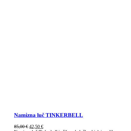
Namizna luč TINKERBELL
85,00
€
42,50
€