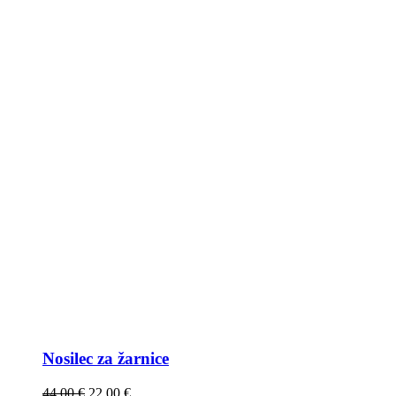
Nosilec za žarnice
44,00
€
22,00
€