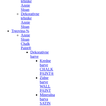
tehnike
Annie
Sloan
Dekorativne
tehnike
Annie
Sloan
Trgovina
-%
Annie
Sloan
Chalk
Paint®
Dekorativne
barve
Kredne
barve
CHALK
PAINT®
Zidne
barve
WALL
PAINT
Mineralna
barva
SATIN