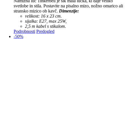
Namizna luč Tinkerbell je šik mala lučka, ki daje veliko
svetlobe in stila. Postavite na pisalno mizo, nožno omarico ali
stransko mizico ob kavč.
Dimenzije:
velikost: 16 x 23 cm.
sijalka: E27, max 25W,
2,5 m kabel s stikalom.
Podrobnosti
Predogled
-50%