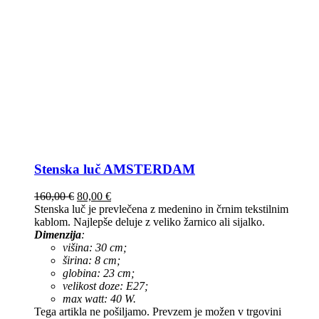
Stenska luč AMSTERDAM
160,00
€
80,00
€
Stenska luč je prevlečena z medenino in črnim tekstilnim
kablom. Najlepše deluje z veliko žarnico ali sijalko.
Dimenzija
:
višina: 30 cm;
širina: 8 cm;
globina: 23 cm;
velikost doze: E27;
max watt: 40 W.
Tega artikla ne pošiljamo. Prevzem je možen v trgovini