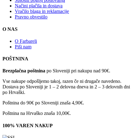
Splošni pogoji poslovanja
Načini plačila in dostava
Vračilo blaga in reklamacije
Pravno obvestilo
O NAS
O Farbareli
Piši nam
POŠTNINA
Brezplačna poštnina
po Sloveniji pri nakupu nad 90€.
Vse nakupe odpošljemo takoj, razen če ni drugače navedeno.
Dostava po Sloveniji je 1 – 2 delovna dneva in 2 – 3 delovnih dni
po Hrvaški.
Poštnina do 90€ po Sloveniji znaša 4,90€.
Poštnina na Hrvaško znaša 10,00€.
100% VAREN NAKUP