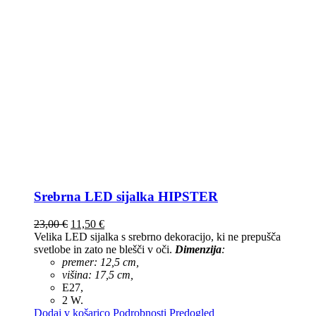
Srebrna LED sijalka HIPSTER
23,00
€
11,50
€
Velika LED sijalka s srebrno dekoracijo, ki ne prepušča
svetlobe in zato ne blešči v oči.
Dimenzija
:
premer: 12,5 cm,
višina: 17,5 cm,
E27,
2 W.
Dodaj v košarico
Podrobnosti
Predogled