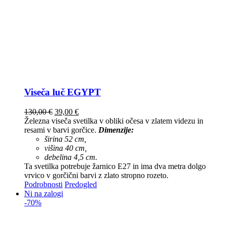
Viseča luč EGYPT
130,00
€
39,00
€
Železna viseča svetilka v obliki očesa v zlatem videzu in
resami v barvi gorčice.
Dimenzije:
širina 52 cm,
višina 40 cm,
debelina 4,5 cm.
Ta svetilka potrebuje žarnico E27 in ima dva metra dolgo
vrvico v gorčični barvi z zlato stropno rozeto.
Podrobnosti
Predogled
Ni na zalogi
-70%