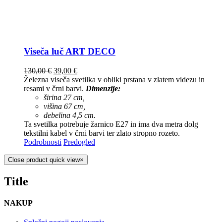
Viseča luč ART DECO
130,00
€
39,00
€
Železna viseča svetilka v obliki prstana v zlatem videzu in
resami v črni barvi.
Dimenzije:
širina 27 cm,
višina 67 cm,
debelina 4,5 cm.
Ta svetilka potrebuje žarnico E27 in ima dva metra dolg
tekstilni kabel v črni barvi ter zlato stropno rozeto.
Podrobnosti
Predogled
Close product quick view
×
Title
NAKUP