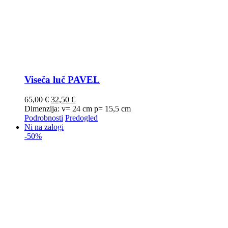
Viseča luč PAVEL
65,00
€
32,50
€
Dimenzija: v= 24 cm p= 15,5 cm
Podrobnosti
Predogled
Ni na zalogi
-50%