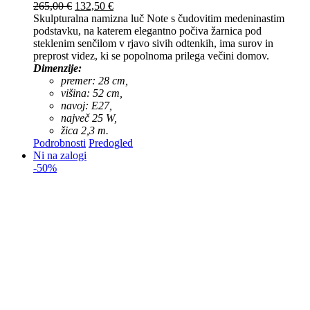
265,00
€
132,50
€
Skulpturalna namizna luč Note s čudovitim medeninastim
podstavku, na katerem elegantno počiva žarnica pod
steklenim senčilom v rjavo sivih odtenkih, ima surov in
preprost videz, ki se popolnoma prilega večini domov.
Dimenzije:
premer: 28 cm,
višina: 52 cm,
navoj: E27,
največ 25 W,
žica 2,3 m.
Podrobnosti
Predogled
Ni na zalogi
-50%