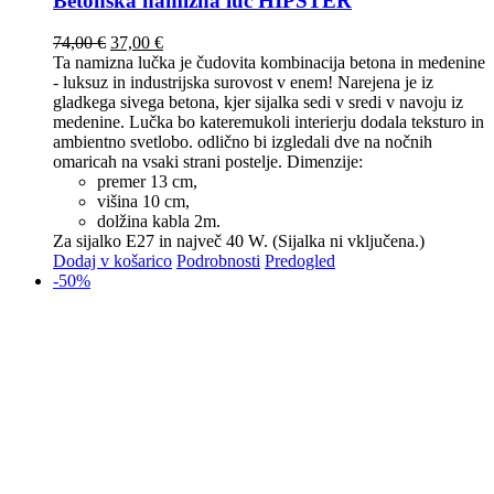
Betonska namizna luč HIPSTER
74,00
€
37,00
€
Ta namizna lučka je čudovita kombinacija betona in medenine
- luksuz in industrijska surovost v enem! Narejena je iz
gladkega sivega betona, kjer sijalka sedi v sredi v navoju iz
medenine. Lučka bo kateremukoli interierju dodala teksturo in
ambientno svetlobo. odlično bi izgledali dve na nočnih
omaricah na vsaki strani postelje. Dimenzije:
premer 13 cm,
višina 10 cm,
dolžina kabla 2m.
Za sijalko E27 in največ 40 W. (Sijalka ni vključena.)
Dodaj v košarico
Podrobnosti
Predogled
-50%